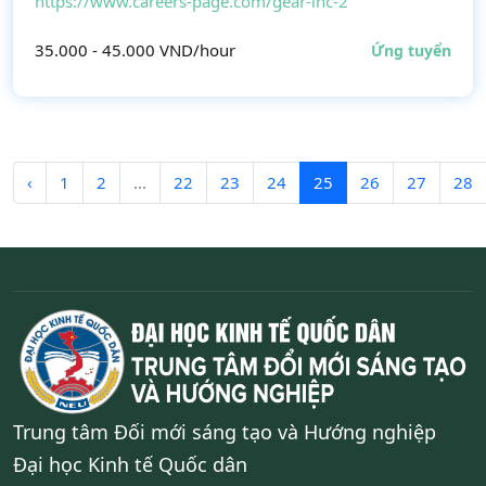
https://www.careers-page.com/gear-inc-2
35.000 - 45.000 VND/hour
Ứng tuyển
‹
1
2
...
22
23
24
25
26
27
28
Trung tâm Đối mới sáng tạo và Hướng nghiệp
Đại học Kinh tế Quốc dân