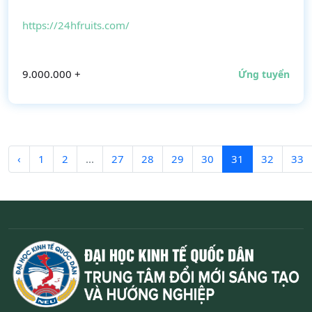
https://24hfruits.com/
9.000.000 +
Ứng tuyển
‹
1
2
...
27
28
29
30
31
32
33