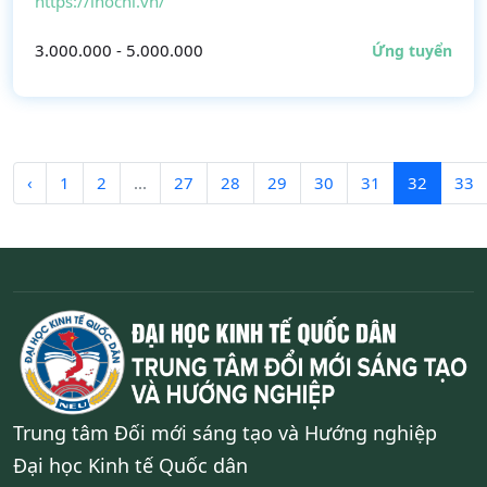
https://inochi.vn/
3.000.000 - 5.000.000
Ứng tuyển
‹
1
2
...
27
28
29
30
31
32
33
Trung tâm Đối mới sáng tạo và Hướng nghiệp
Đại học Kinh tế Quốc dân