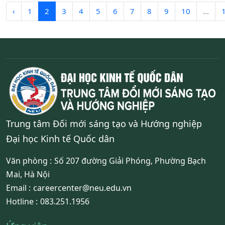
‹
1
2
3
4
5
6
7
8
9
10
...
Trung tâm Đối mới sáng tạo và Hướng nghiệp
Đại học Kinh tế Quốc dân
Văn phòng :
Số 207 đường Giải Phóng, Phường Bạch
Mai, Hà Nội
Email :
careercenter@neu.edu.vn
Hotline :
083.251.1956