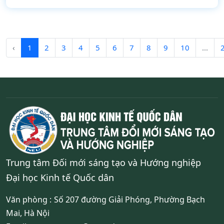
‹
1
2
3
4
5
6
7
8
9
10
...
Trung tâm Đối mới sáng tạo và Hướng nghiệp
Đại học Kinh tế Quốc dân
Văn phòng :
Số 207 đường Giải Phóng, Phường Bạch
Mai, Hà Nội