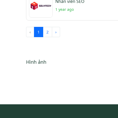
Nhân viên SEO
1 year ago
‹
1
2
›
Hình ảnh