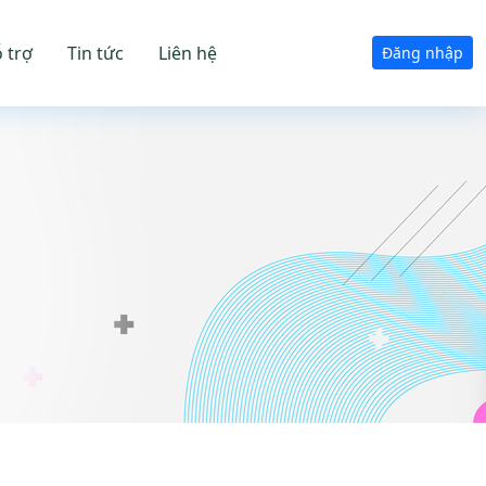
 trợ
Tin tức
Liên hệ
Đăng nhập