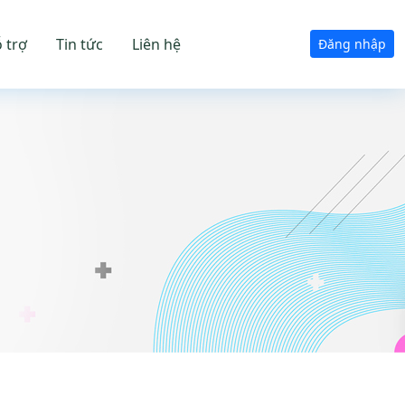
 trợ
Tin tức
Liên hệ
Đăng nhập