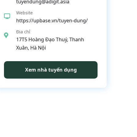
tuyendung@adigit.asia
Website
https://upbase.vn/tuyen-dung/
Địa chỉ
17T5 Hoàng Đạo Thuý, Thanh
Xuân, Hà Nội
Xem nhà tuyển dụng