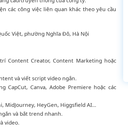
uảng cáo/truyền thông của công ty.
iện các công việc liên quan khác theo yêu cầu
Quốc Việt, phường Nghĩa Đô, Hà Nội
trí Content Creator, Content Marketing hoặc
tent và viết script video ngắn.
ằng CapCut, Canva, Adobe Premiere hoặc các
i, MidJourney, HeyGen, Higgsfield AI…
 ngắn và bắt trend nhanh.
à video.