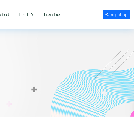
 trợ
Tin tức
Liên hệ
Đăng nhập