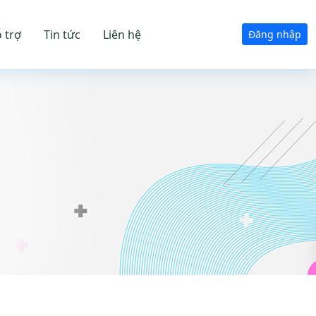
 trợ
Tin tức
Liên hệ
Đăng nhập