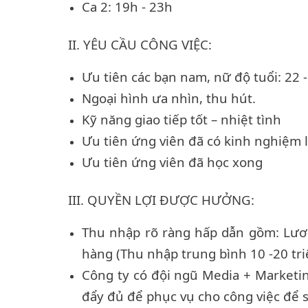
Ca 2: 19h - 23h
II. YÊU CẦU CÔNG VIỆC:
Ưu tiên các bạn nam, nữ độ tuổi: 22 -
Ngoại hình ưa nhìn, thu hút.
Kỹ năng
giao tiếp tốt
– nhiệt tình
Ưu tiên ứng viên đã có kinh nghiệm 
Ưu tiên ứng viên đã học xong
III. QUYỀN LỢI ĐƯỢC HƯỞNG:
Thu nhập rõ
rà
ng hấp dẫn
gồm:
L
ư
hàng (Thu nhập trung bình
10
-
20
tri
Công ty có đội ngũ Media + Marketi
đẩy đủ để phục vụ cho công việc để s