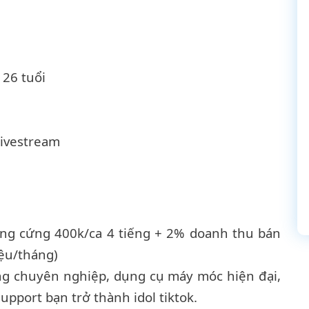
 26 tuổi
livestream
ơng
c
ứng 4
00
k/ca 4
tiếng
+ 2% doanh thu bán
ệu/tháng)
ng chuyên nghiệp, dụng cụ máy móc hiện đại,
upport bạn trở thành idol tiktok.