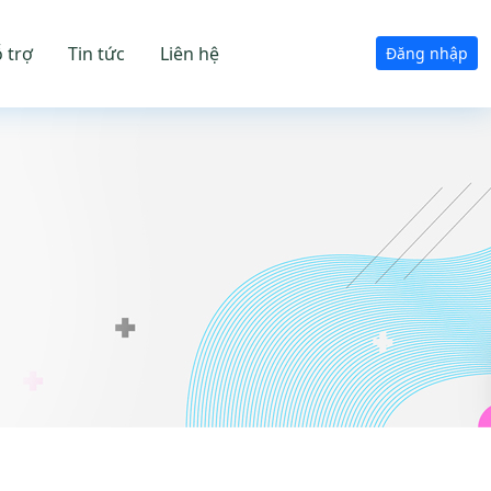
 trợ
Tin tức
Liên hệ
Đăng nhập