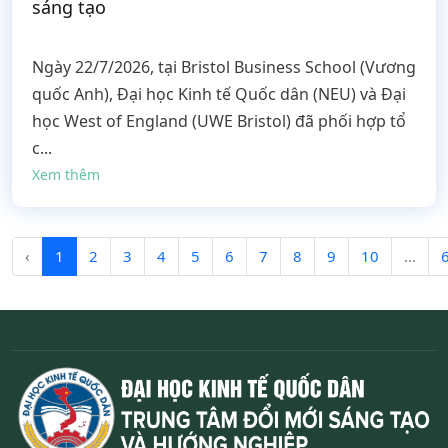
sáng tạo
Ngày 22/7/2026, tại Bristol Business School (Vương
quốc Anh), Đại học Kinh tế Quốc dân (NEU) và Đại
học West of England (UWE Bristol) đã phối hợp tổ
c...
Xem thêm
‹
1
2
3
4
5
6
7
8
9
10
...