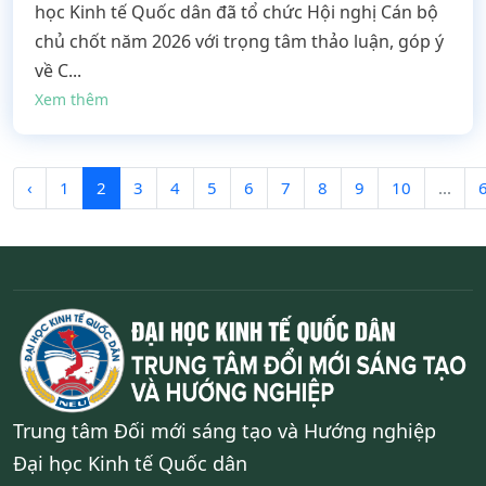
học Kinh tế Quốc dân đã tổ chức Hội nghị Cán bộ
chủ chốt năm 2026 với trọng tâm thảo luận, góp ý
về C...
Xem thêm
‹
1
2
3
4
5
6
7
8
9
10
...
Trung tâm Đối mới sáng tạo và Hướng nghiệp
Đại học Kinh tế Quốc dân