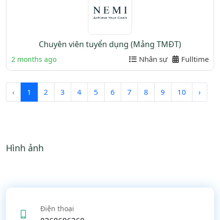
Chuyên viên tuyển dụng (Mảng TMĐT)
Nhân sự
Fulltime
2 months ago
‹
1
2
3
4
5
6
7
8
9
10
›
Hình ảnh
Điện thoại