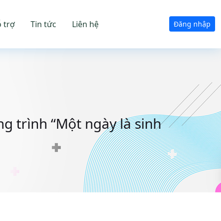
 trợ
Tin tức
Liên hệ
Đăng nhập
 trình “Một ngày là sinh