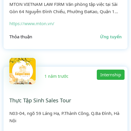
MTON VIETNAM LAW FIRM Văn phòng tập việc tại Sài
Gòn 64 Nguyễn Đình Chiểu, Phường ĐaKao, Quận 1
Tel. 028 35007333 Văn phòng tập việc tại Hà Nội 35-37
https://www.mton.vn/
Tràng Thi, Phường Trần Hưng Đạo, Quận Hoàn Kiếm,
Hà Nội
Thỏa thuận
Ứng tuyển
Internship
1 năm trước
Thực Tập Sinh Sales Tour
N03-04, ngõ 59 Láng Hạ, P.Thành Công, Q.Ba Đình, Hà
Nội