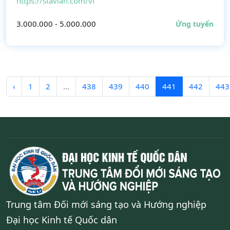
https://stavian.com/vi
3.000.000 - 5.000.000
Ứng tuyển
‹
1
2
...
438
439
440
441
442
443
Trung tâm Đối mới sáng tạo và Hướng nghiệp
Đại học Kinh tế Quốc dân